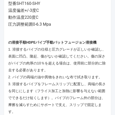
型番SHT160-SHY
温度偏差+/-3度C
動作温度220度C
圧力調整範囲0-6.3 Mpa
の溶接手順
HDPEパイプ手動バットフュージョン溶接機
1. 溶接するパイプの仕様と圧力グレードが正しいか確認し、
表面に凹凸、隆起、傷がないか確認してください。傷の深さ
がパイプの肉厚の10％を超える場合は、使用前に部分的に除
去する必要があります。
2. パイプの両端の油や異物をきれいな布で拭き取ります。
3. 溶接するパイプをフレームスリップに配置し、両端の長さ
を同じにします（フライス加工と加熱に影響を与えない範囲
でできるだけ短くします）。パイプのフレーム外の部分は、
摩擦を減らすためにサポートで支え、スリップで固定しま
す。