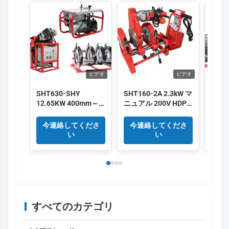
ビデオ
ビデオ
SHT630-SHY
SHT160-2A 2.3kW マ
SHT4
12.65KW 400mm～
ニュアル 200V HDPE
250
630mm HDPEパイプ
バット 融合 溶接 機
マテ
融着機 380V サプラ
高効率
トフ
今連絡してくださ
今連絡してくださ
今
イヤー
ン 赤
い
い
すべてのカテゴリ