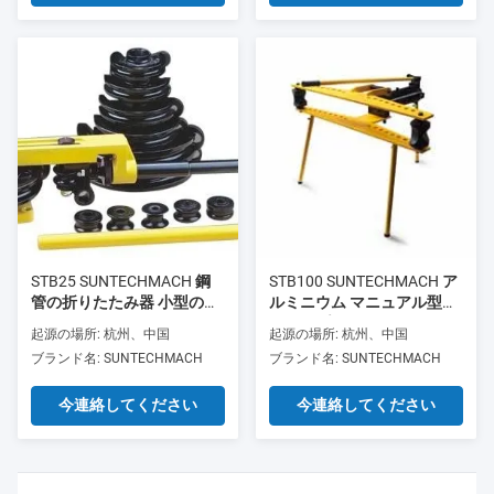
STB25 SUNTECHMACH 鋼
STB100 SUNTECHMACH ア
管の折りたたみ器 小型のア
ルミニウム マニュアル型液
ルミ管の折りたたみ器 ポー
圧パイプベンダー 1/2′′-4′′
起源の場所: 杭州、中国
起源の場所: 杭州、中国
タブル 手動液圧管の折りた
ブランド名: SUNTECHMACH
ブランド名: SUNTECHMACH
たみ器 3/8-1"
今連絡してください
今連絡してください