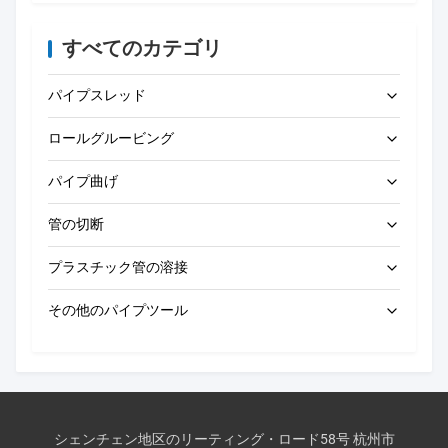
すべてのカテゴリ
パイプスレッド
ロールグルービング
電動パイプスレッド加工機
パイプ曲げ
ポータブルパイプスレッダー
電動ロールグルービングマシン
管の切断
オートマティックロールグルーブ機械
電気管のベンダー
プラスチック管の溶接
手動ロールグルーバー
手動パイプベンダー
電動パイプ切断機
その他のパイプツール
パイプ穴開け機
バット・フュージョン・マシン
圧力試験ポンプ
手動用パイプ切断機
CNCバット溶接機
排水清掃機
エレクトロフュージョンマシン
パイプ面取り機
シェンチェン地区のリーティング・ロード58号 杭州市
手動バット溶接機