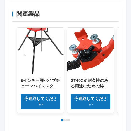
関連製品
6インチ三脚パイプチ
ST402 6' 耐久性のあ
ST1
ェーンバイススタン
る用途のための鋳鋼
ら1
ド ポータブルパイプ
ベース
パイ
三脚スタンド ヘビー
プジ
今連絡してくださ
今連絡してくださ
今
デューティーパイプ
中国
い
い
スタンド 三脚 Tri-
standチェーンパイプ
バイス 1/8インチ-6
インチに適合