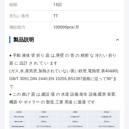
納期
15日
支払い条件
TT
補給能力
100000pcs/月
製品説明
● 手動 液体 管 折り 器 は,厚壁 の 管 の 精密 な 冷たい 折り
器 に 設計 さ れ て い ます
(ガス,水,蒸気管,加熱されていない黒い鉄管,電熱管,表40&80)
GB/T 3091,DIN 2440,EN 10255,BS1387規格に従って90°ま
で.
● この 曲げ 器 は,建設 場 の 水道 設備,衛生 設備,暖房 装置,
機器 や ボイラー の 製造,工業 用途 に最適 です.