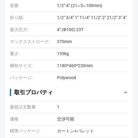
容量:
1/2"-4" (21~3~100mm)
折り紙:
1/2" 3/4" 1" 11/4" 11/2" 2" 21/2" 3" 4"
最大圧力:
4" (Φ100) 23T
マックスストローク:
370mm
重さ:
155kg
梱包サイズ:
1180*460*230mm
パッケージ:
Polywood
取引プロパティ
最低注文数量
1
価格
交渉可能
標準パッケージ
カートン+パレット