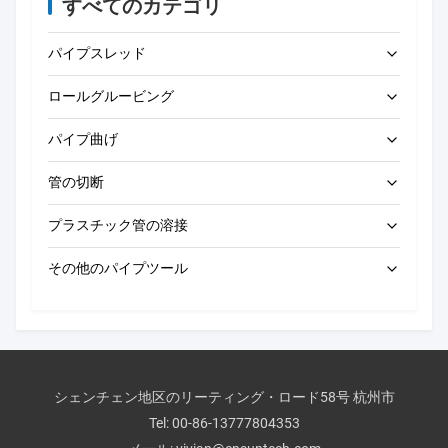
すべてのカテゴリ
パイプスレッド
ロールグルービング
電動パイプスレッド加工機
パイプ曲げ
ポータブルパイプスレッダー
電動ロールグルービングマシン
管の切断
オートマティックロールグルーブ機械
電気管のベンダー
プラスチック管の溶接
手動ロールグルーバー
手動パイプベンダー
電動パイプ切断機
その他のパイプツール
パイプ穴開け機
バット・フュージョン・マシン
圧力試験ポンプ
手動用パイプ切断機
CNCバット溶接機
排水清掃機
エレクトロフュージョンマシン
パイプ面取り機
シェンチェン地区のリーティング・ロード58号 杭州市
手動バット溶接機
Tel:
00-86-13777804353
パイプツールのアクセサリー
ソーケット溶接機