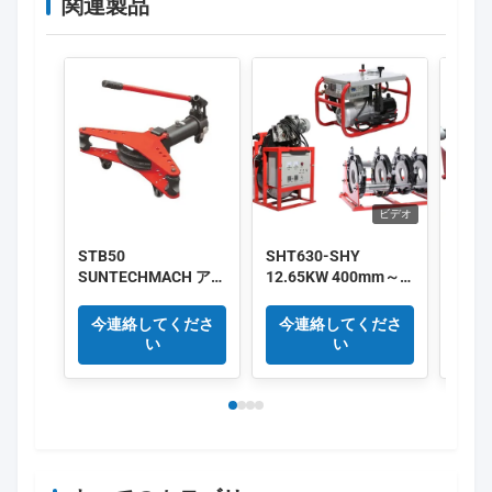
関連製品
ビデオ
STB50
SHT630-SHY
220V
SUNTECHMACH アル
12.65KW 400mm～
HDP
ミ マニュアル液圧管
630mm HDPEパイプ
リック
のバンド 1/2′′-2′′
融着機 380V サプラ
接 機
今連絡してくださ
今連絡してくださ
今
イヤー
い
い