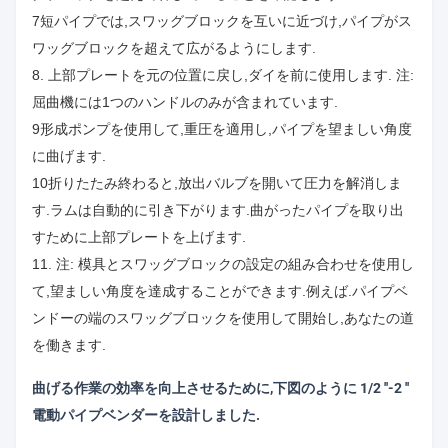
7短パイプでは,スワッグブロックを互いに近づけ,パイプがス
ワッグブロックを超えて広がるようにします.
8. 上部プレートを元の位置に戻し,ダイを前に使用します. 注:
屈曲機には1つのハンドルのみが含まれています.
9形成ポンプを使用して,重圧を適用し,パイプを望ましい角度
に曲げます.
10折りたたみ終わると,放出バルブを開いて圧力を解消しま
す.ラムは自動的に引き下がります.曲がったパイプを取り出
すために上部プレートを上げます.
11. 注: 模具とスワッグブロックの設定の組み合わせを使用し
て,望ましい角度を達成することができます.例えば.パイプベ
ンドーの端のスワッグブロックを使用して開始し,あなたの道
を働きます.
曲げる作業の効率を向上させるために,下図のように 1/2 ′′-2 ′′
電動パイプベンダーを設計しました.