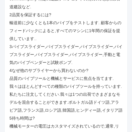
道建設など.
2品質を保証するには?
輸送前に少なくとも1本のパイプをテストします. 顧客からの
フィードバックによると,すべてのマシンに1年間の保証を提
供しています..
3パイプスライダー,パイプスライダー,パイプスライダー,パイ
プスライダー,パイプスライダー,パイプスライダー,手動と電
気のパイプベンダーと試験ポンプ.
4なぜ他のサプライヤーから買わないのか?
品質のパイプツールと機械とサービスに焦点を当てます.
我々はほとんどすべての種類のパイプツールを持っています.
私たちに注文してください.我々は1つの出荷でさまざまなモ
デルを混合することができます.ポルトガル語ドイツ語,アラ
ビア語,フランス語,ロシア語,韓国語,ヒンディー語,イタリア語
5待ち時間は?
機械モーターの電圧はカスタマイズされているので,通常,リ