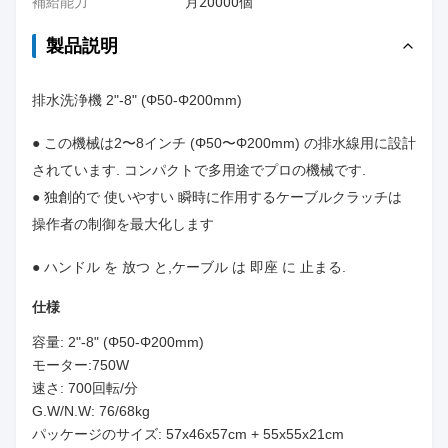
補給能力
月20000個
製品説明
排水洗浄機 2"-8" (Φ50-Φ200mm)
● この機械は2〜8インチ (Φ50〜Φ200mm) の排水線用に設計
されています. コンパクトで多用途でプロの機械です.
● 独創的で 使いやすい 瞬時に作用するケーブルクラッチは
操作者の制御を最大化します
● ハンドル を 放つ と,ケーブル は 即座 に 止まる.
仕様
容量: 2"-8" (Φ50-Φ200mm)
モーター:750W
速さ: 700回転/分
G.W/N.W: 76/68kg
パッケージのサイズ: 57x46x57cm + 55x55x21cm