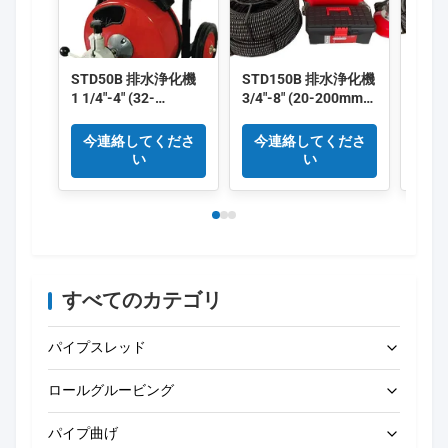
STD50B 排水浄化機
STD150B 排水浄化機
STD
1 1/4"-4" (32-
3/4"-8" (20-200mm)
3/4"-
100mm) 250w
370w 型鋳型アルミフ
16m
300RPM 鋳型アルミ
レーム
のケ
今連絡してくださ
今連絡してくださ
今
フレーム
水浄
い
い
すべてのカテゴリ
パイプスレッド
ロールグルービング
電動パイプスレッド加工機
パイプ曲げ
ポータブルパイプスレッダー
電動ロールグルービングマシン