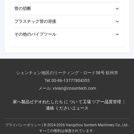
管の切断
オートマティックロールグルーブ機械
電気管のベンダー
プラスチック管の溶接
手動ロールグルーバー
手動パイプベンダー
電動パイプ切断機
その他のパイプツール
パイプ穴開け機
バット・フュージョン・マシン
圧力試験ポンプ
手動用パイプ切断機
CNCバット溶接機
排水清掃機
エレクトロフュージョンマシン
パイプ面取り機
シェンチェン地区のリーティング・ロード58号 杭州市
手動バット溶接機
Tel:
00-86-13777804353
パイプツールのアクセサリー
ソーケット溶接機
メール:
vivian@cnsuntech.com
工業用道具
家へ
製品
ビデオ
わたしたち に つい て
工場 ツアー
品質管理
連絡 ください
ニュース
プライバシーポリシー
| © 2024-2026 Hangzhou Suntech Machinery Co., Ltd..
すべての権利は保護されています..