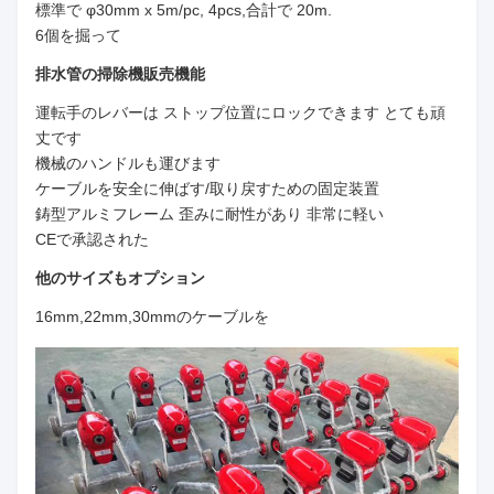
標準で φ30mm x 5m/pc, 4pcs,合計で 20m.
6個を掘って
排水管の掃除機
販売機能
運転手のレバーは ストップ位置にロックできます とても頑
丈です
機械のハンドルも運びます
ケーブルを安全に伸ばす/取り戻すための固定装置
鋳型アルミフレーム 歪みに耐性があり 非常に軽い
CEで承認された
他のサイズもオプション
16mm,22mm,30mmのケーブルを