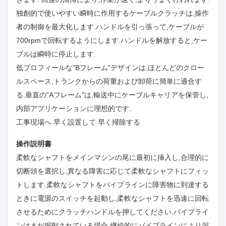
独創的で使いやすい瞬時に作用するケーブルクラッチは,操作
者の制御を最大化します.ハンドルを引っ張って,ケーブルが
700rpmで回転するようにします.ハンドルを解放すると,ケー
ブルは瞬時に停止します.
低プロフィールな"Bフレーム"デザインは,ほとんどのクロー
ルスペース,トランクからの荷重および卸荷に簡単に適合す
る.垂直の"Aフレーム"は,輸送中にケーブルキャリアを保管し,
内部アプリケーションに理想的です.
工事現場へ 早く設置して 早く掃除する
操作説明書
柔軟なシャフトをメインマシンの尾に最初に挿入し,合理的に
切断頭を選択し,異なる障害に応じて柔軟なシャフトにフィッ
トします.柔軟なシャフトをパイプラインに障害物に到達する
ときに電源のスイッチを起動し,柔軟なシャフトを迅速に回転
させるためにクラッチハンドルを押してください.パイプライ
ンはまだ掘削されている場合,継続的にパイプラインにより深